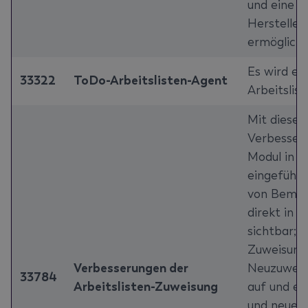
und eine g
Hersteller
ermöglicht
Es wird ei
33322
ToDo-Arbeitslisten-Agent
Arbeitslis
Mit diesem
Verbesse
Modul in 
eingeführt
von Bemer
direkt in 
sichtbar; e
Zuweisungs
Verbesserungen der
Neuzuweis
33784
Arbeitslisten-Zuweisung
auf und en
und neuen