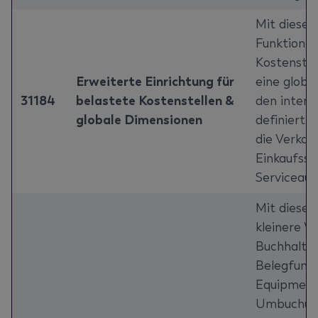
Mit dieser 
Funktional
Kostenstell
Erweiterte Einrichtung für
eine globa
31184
belastete Kostenstellen &
den intern
globale Dimensionen
definiert 
die Verkauf
Einkaufsse
Serviceauf
Mit diese
kleinere V
Buchhaltun
Belegfunkt
Equipment
Umbuchung