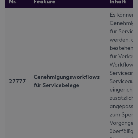
Nr.
Feature
Inhalt
Es können
Genehmigu
für Service
werden, an
bestehend
für Verkauf
Workflows 
Serviceang
Genehmigungsworkflows
27777
Serviceauf
für Servicebelege
eingerichte
zusätzliche
angepasst 
zum Sperre
Vorgängen 
überfällig