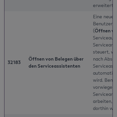
erweitert.
Eine neue
Benutzerei
(
Öffnen vo
Serviceauft
Servicearbe
steuert, we
Öffnen von Belegen über
nach Absch
32183
den Serviceassistenten
Serviceass
automatisc
wird. Benut
vorwiegend
Servicearb
arbeiten, 
dorthin wei