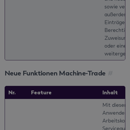
sowie vera
außerdem 
Einträge v
Berechtigu
Zuweisung
oder eine 
weitergele
Neue Funktionen Machine-Trade
#
Nr.
Feature
Inhalt
Mit diesem
Anwender T
Arbeitskost
Serviceauft