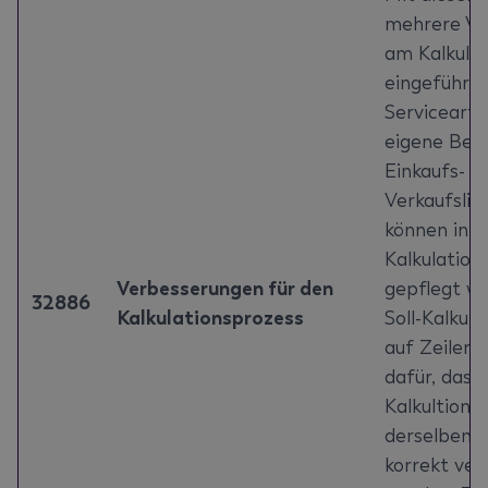
mehrere Ve
am Kalkula
eingeführt
Servicearti
eigene Bel
Einkaufs- u
Verkaufslis
können in de
Kalkulation
Verbesserungen für den
gepflegt we
32886
Kalkulationsprozess
Soll-Kalku
auf Zeilene
dafür, dass
Kalkultion 
derselben B
korrekt ver