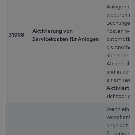
Anlagen akt
wodurch ma
Buchungen e
Aktivierung von
Kosten wer
31998
Servicekosten für Anlagen
automatisc
als Anscha
übernommen
Abschreibu
und in der I
einem neue
Aktivierte 
sichtbar g
Wenn ein Se
versehentli
angelegt wu
Seriennumm