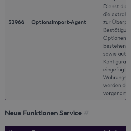
Dienst die 
die extrahi
32966
Optionsimport-Agent
zur Überprü
Bestätigun
Optionen a
bestehende 
sowie autom
Konfigurati
eingefügt.
Währungsu
werden dab
vorgenomm
Neue Funktionen Service
#