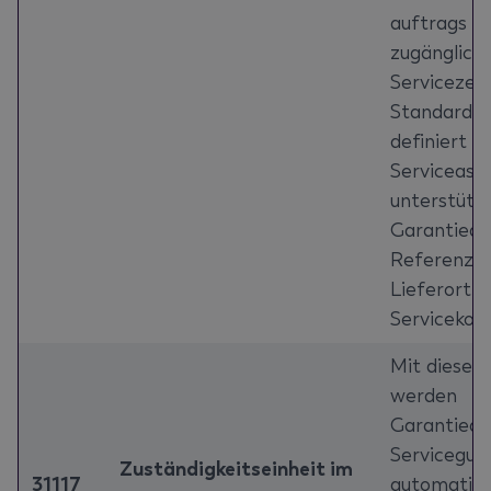
auftrags di
zugänglich;
Servicezei
Standard-Z
definiert w
Serviceassi
unterstützt
Garantieau
Referenz w
Lieferort-
Serviceko
Mit diesem
werden
Garantiean
Servicegut
Zuständigkeitseinheit im
31117
automatisc