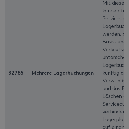
Mit diesem
können für
Serviceart
Lagerbuchu
werden, au
Basis- und
Verkaufsme
unterschei
Lagerbuchu
32785
Mehrere Lagerbuchungen
künftig auf
Verwendun
und das Bu
Löschen ei
Serviceauf
verhindert,
Lagerplatz
auf einem