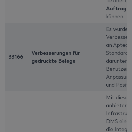
flexibel ba
Auftragsa
können.
Es wurden 
Verbesser
an Aptean
Verbesserungen für
Standardb
33166
gedruckte Belege
darunter 
Benutzerfr
Anpassung
und Positi
Mit diesem
anbieterun
Infrastruk
DMS eingef
die Integr