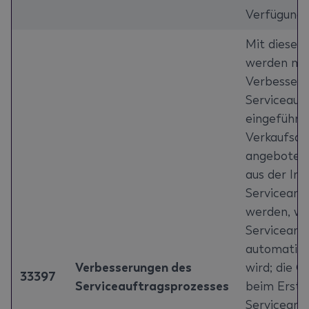
Verfügung.
Mit diesem
werden me
Verbesser
Serviceauf
eingeführt:
Verkaufsau
angebote k
aus der In
Serviceartik
werden, wo
Serviceart
automatis
Verbesserungen des
wird; die Ga
33397
Serviceauftragsprozesses
beim Erstel
Serviceang