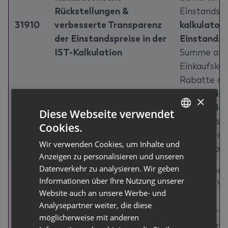
Rückstellungen &
Einstandspr
31910
verbesserte Transparenz
kalkulatori
der Einstandspreise in der
Einstandsp
IST-Kalkulation
Summe alle
Einkaufsko
Rabatte an
Einstandspr
×
Kalkulatio
Diese Webseite verwendet
Einstandspr
Cookies.
GERMAN
gewonnenen
Wir verwenden Cookies, um Inhalte und
ENGLISH
Kalkulation 
Anzeigen zu personalisieren und unseren
Datenverkehr zu analysieren. Wir geben
Mit diesem
Informationen über Ihre Nutzung unserer
mehrere Ve
Website auch an unsere Werbe- und
bei der
Analysepartner weiter, die diese
Serviceart
möglicherweise mit anderen
eingeführt: