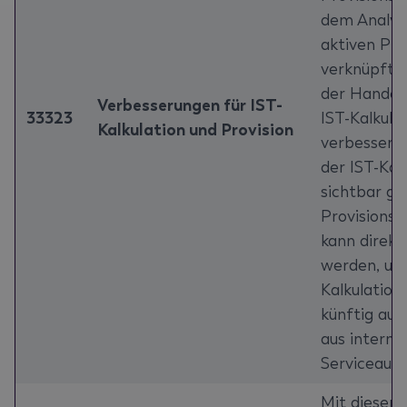
dem Analys
aktiven Pro
verknüpft, 
der Handel
Verbesserungen für IST-
33323
IST-Kalkula
Kalkulation und Provision
verbessert,
der IST-Kal
sichtbar ge
Provisionsb
kann direkt
werden, und
Kalkulation
künftig auc
aus interne
Serviceauft
Mit diesem