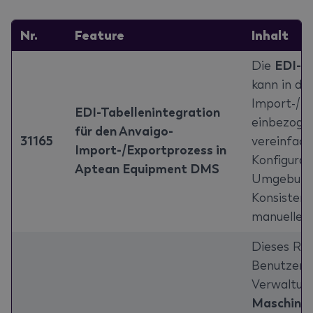
Nr.
Feature
Inhalt
Die
EDI-Kr
kann in de
Import-/E
EDI-Tabellenintegration
einbezoge
für den Anvaigo-
31165
vereinfach
Import-/Exportprozess in
Konfigurat
Aptean Equipment DMS
Umgebunge
Konsistenz
manuellen 
Dieses Rel
Benutzerb
Verwaltun
Maschine