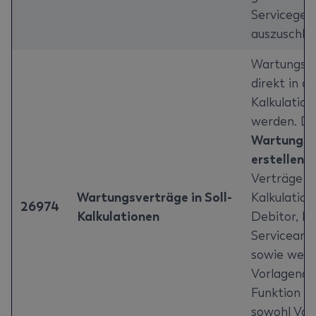
Servicegeb
auszuschlie
Wartungsv
direkt in de
Kalkulation
werden. Di
Wartungsv
erstellen
e
Verträge au
Wartungsverträge in Soll-
Kalkulation
26974
Kalkulationen
Debitor, Ko
Servicearti
sowie weit
Vorlagenda
Funktion u
sowohl Vor