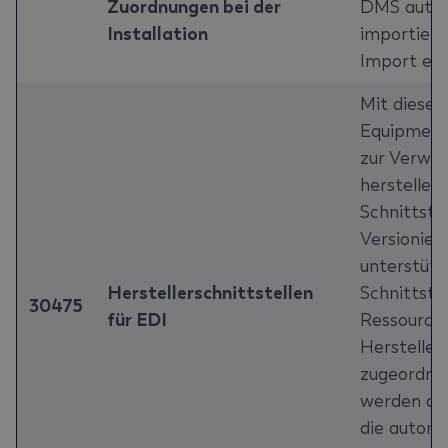
Zuordnungen bei der
DMS autom
Installation
importiert
Import entf
Mit diesem
Equipment
zur Verwal
herstellers
Schnittste
Versionier
unterstütz
Herstellerschnittstellen
Schnittste
30475
für EDI
Ressourcen
Hersteller
zugeordne
werden die
die automa