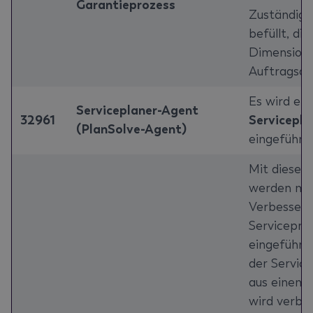
Garantieprozess
Zuständigke
befüllt, die
Dimensione
Auftragsart
Es wird ein
Serviceplaner-Agent
32961
Servicepla
(PlanSolve-Agent)
eingeführt.
Mit diesem
werden me
Verbesser
Servicepro
eingeführt:
der Servicei
aus einem 
wird verbes