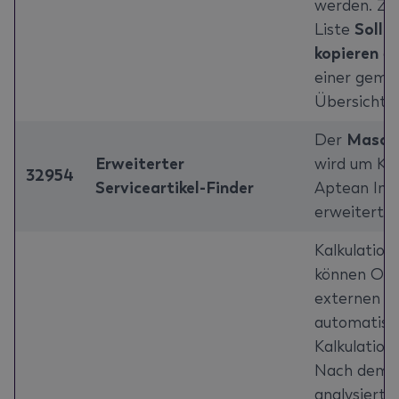
werden. Zu
Liste
Soll-
kopieren
al
einer geme
Übersicht a
Der
Maschi
Erweiterter
wird um KI-
32954
Serviceartikel-Finder
Aptean Inte
erweitert.
Kalkulation
können Opt
externen D
automatisier
Kalkulation
Nach dem 
analysiert 