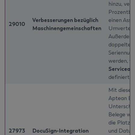
hinzu, ver
Prozentbe
Verbesserungen bezüglich
einen Assi
29010
Maschinengemeinschaften
Umverteilu
Außerdem w
doppelte S
Seriennum
werden, we
Servicear
definiert s
Mit diesem
Aptean Eq
Unterschri
Belege wer
die Platzi
27973
DocuSign-Integration
und Datum