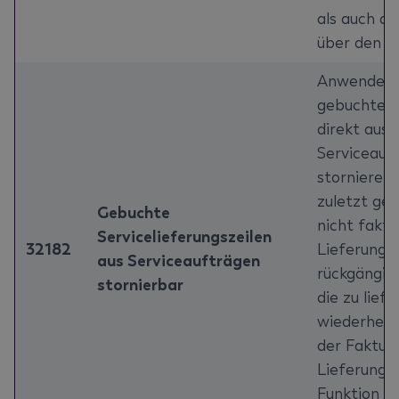
als auch d
über den V
Anwender 
gebuchte L
direkt aus
Serviceauf
stornieren.
zuletzt ge
Gebuchte
nicht faktu
Servicelieferungszeilen
32182
Lieferung 
aus Serviceaufträgen
rückgängig
stornierbar
die zu lie
wiederherg
der Fakturi
Lieferung s
Funktion n