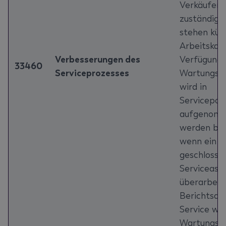
Verkäuferc
zuständige
stehen künf
Arbeitskar
Verbesserungen des
Verfügung, 
33460
Serviceprozesses
Wartungsv
wird in
Servicepos
aufgenomm
werden ben
wenn ein Se
geschlossen
Serviceassi
überarbeite
Berichtsau
Service wi
Wartungsve