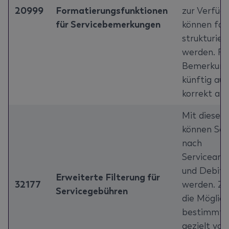
20999
Formatierungsfunktionen
zur Verfüg
für Servicebemerkungen
können for
strukturie
werden. Fo
Bemerkung
künftig auc
korrekt ang
Mit diesem
können Ser
nach
Servicearti
und Debitor
Erweiterte Filterung für
32177
werden. Z
Servicegebühren
die Möglich
bestimmte
gezielt von