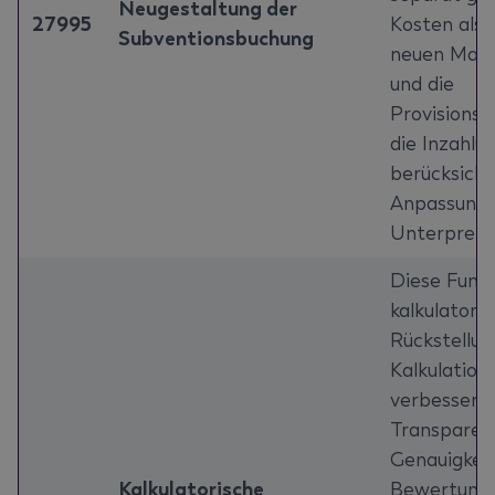
Neugestaltung der
27995
Kosten als 
Subventionsbuchung
neuen Masc
und die
Provisionsb
die Inzahl
berücksicht
Anpassung g
Unterpreis
Diese Funkt
kalkulatori
Rückstellun
Kalkulation
verbessert 
Transparen
Genauigkeit
Kalkulatorische
Bewertung