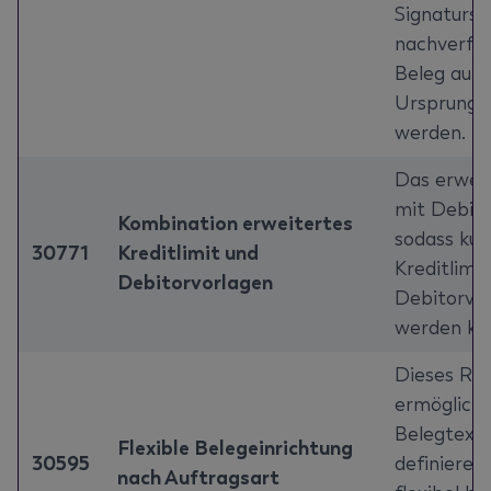
Signaturst
nachverfol
Beleg aut
Ursprungs
werden.
Das erweit
mit Debito
Kombination erweitertes
sodass kun
30771
Kreditlimit und
Kreditlimit
Debitorvorlagen
Debitorvor
werden kö
Dieses Rel
ermögliche
Belegtextv
Flexible Belegeinrichtung
30595
definieren
nach Auftragsart