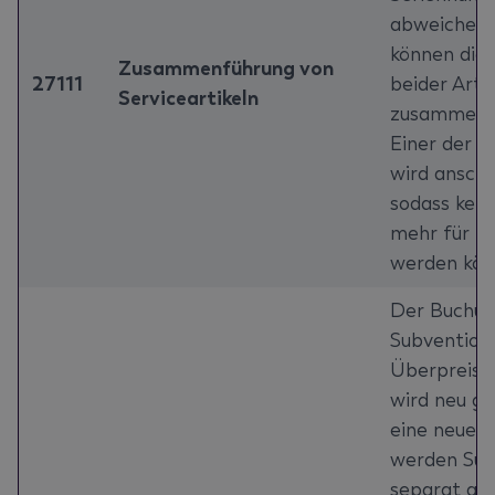
abweichend
können die
Zusammenführung von
27111
beider Artik
Serviceartikeln
zusammeng
Einer der Se
wird anschl
sodass kei
mehr für ihn
werden kön
Der Buchun
Subvention
Überpreisa
wird neu ge
eine neue 
werden Sub
separat geb