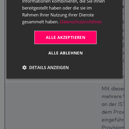
Informationen kombinieren, die Sie ihnen
Emissions
bereitgestellt haben oder die sie im
Serviceartik
Rahmen Ihrer Nutzung ihrer Dienste
Verbesserungen für die
33167
gesammelt haben.
Datenschutzrichtlinie
Auswahllist
Serviceartikelhandhabung
Umlagerun
eine Checkl
ALLE AKZEPTIEREN
werden. Z
zwei intern
ALLE ABLEHNEN
Feldbezeic
DETAILS ANZEIGEN
besseren Ve
umbenannt
Mit diesem
mehrere Ve
an der IST-
dem Provis
eingeführt:
Provisionsb