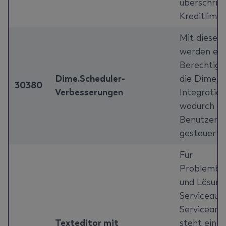
überschrit
Kreditlimit.
Mit diesem
werden ei
Berechtigu
Dime.Scheduler-
die Dime.S
30380
Verbesserungen
Integration
wodurch de
Benutzerzu
gesteuert 
Für
Problembe
und Lösung
Serviceauf
Servicearb
Texteditor mit
steht ein R