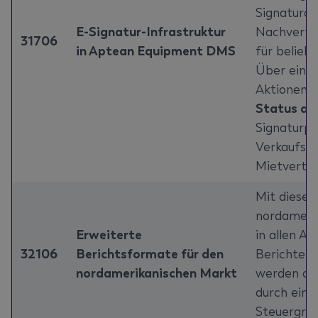
Signaturan
E-Signatur-Infrastruktur
Nachverfo
31706
in Aptean Equipment DMS
für belieb
Über eine 
Aktionen
S
Status akt
Signaturpr
Verkaufsa
Mietvertr
Mit diese
nordameri
Erweiterte
in allen 
32106
Berichtsformate für den
Berichten 
nordamerikanischen Markt
werden di
durch eine 
Steuergrup