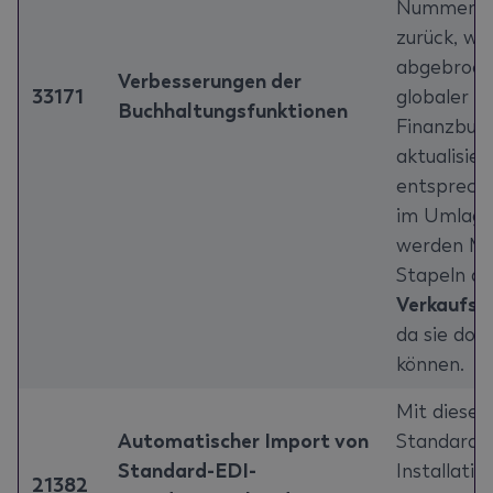
Nummernse
zurück, we
abgebroch
Verbesserungen der
33171
globaler D
Buchhaltungsfunktionen
Finanzbuch
aktualisier
entsprech
im Umlage
werden Mi
Stapeln d
Verkaufshi
da sie dor
können.
Mit diesem
Automatischer Import von
Standard-
Standard-EDI-
Installati
21382