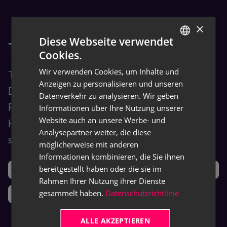
×
Diese Webseite verwendet
TRASER Docs
Cookies.
GERMAN
Wir verwenden Cookies, um Inhalte und
TRASER Docs ist die
ENGLISH
Anzeigen zu personalisieren und unseren
Dokumentationszentrale für Endbenutzer.
Datenverkehr zu analysieren. Wir geben
Finden Sie Schulungs-, Anleitungs- und
Informationen über Ihre Nutzung unserer
Website auch an unsere Werbe- und
Hilfeinhalte für unsere TRASER-Produkte
Analysepartner weiter, die diese
sowie eingesetzte Drittanbietersoftware.
möglicherweise mit anderen
Informationen kombinieren, die Sie ihnen
bereitgestellt haben oder die sie im
Support
Ideen
Rahmen Ihrer Nutzung ihrer Dienste
gesammelt haben.
Datenschutzrichtlinie
Neuigkeiten
ALLE AKZEPTIEREN