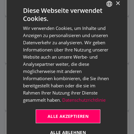
×
Weiterlesen
Diese Webseite verwendet
Cookies.
GERMAN
Aptean ECM Connect x Shareflex
Wir verwenden Cookies, um Inhalte und
ENGLISH
Anzeigen zu personalisieren und unseren
Documents
Datenverkehr zu analysieren. Wir geben
Informationen über Ihre Nutzung unserer
Weiterlesen
Website auch an unsere Werbe- und
Analysepartner weiter, die diese
möglicherweise mit anderen
Aptean ECM Connect x Azure Blob
Informationen kombinieren, die Sie ihnen
Storage
bereitgestellt haben oder die sie im
Rahmen Ihrer Nutzung ihrer Dienste
Weiterlesen
gesammelt haben.
Datenschutzrichtlinie
ALLE AKZEPTIEREN
Aptean ECM Connect x Continia
Document Output
ALLE ABLEHNEN