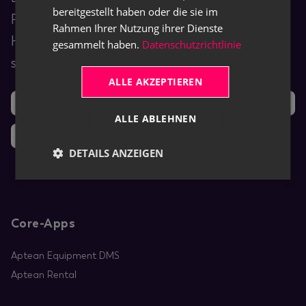
bereitgestellt haben oder die sie im
Finden Sie Schulungs-, Anleitungs- und
Rahmen Ihrer Nutzung ihrer Dienste
Hilfeinhalte für unsere TRASER-Produkte
gesammelt haben.
Datenschutzrichtlinie
sowie eingesetzte Drittanbietersoftware.
ALLE AKZEPTIEREN
Support
Ideen
ALLE ABLEHNEN
Neuigkeiten
DETAILS ANZEIGEN
Core-Apps
Aptean Equipment DMS
Aptean Rental