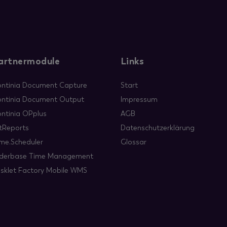
artnermodule
Links
ntinia Document Capture
Start
ntinia Document Output
Impressum
ntinia OPplus
AGB
tReports
Datenschutzerklärung
me.Scheduler
Glossar
derbase Time Management
sklet Factory Mobile WMS