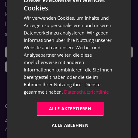
Dokumentationszentrale für Endbenutzer.
Cookies.
GERMAN
Finden Sie Schulungs-, Anleitungs- und
Wir verwenden Cookies, um Inhalte und
ENGLISH
Hilfeinhalte für unsere TRASER-Produkte
Anzeigen zu personalisieren und unseren
Datenverkehr zu analysieren. Wir geben
sowie eingesetzte Drittanbietersoftware.
Informationen über Ihre Nutzung unserer
Website auch an unsere Werbe- und
Support
Ideen
Analysepartner weiter, die diese
möglicherweise mit anderen
Neuigkeiten
Informationen kombinieren, die Sie ihnen
bereitgestellt haben oder die sie im
Rahmen Ihrer Nutzung ihrer Dienste
gesammelt haben.
Datenschutzrichtlinie
Core-Apps
ALLE AKZEPTIEREN
Aptean Equipment DMS
ALLE ABLEHNEN
Aptean Rental